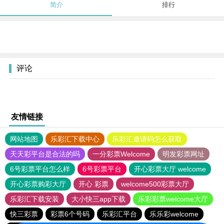
简介
排行
评论
友情链接
网站地图
乐彩汇下载中心
乐彩汇邀请码怎么获取
天天彩平台是合法的吗
一分彩票Welcome
明发彩票网址
6号彩票平台怎么样
6号彩票平台
开心彩票大厅 welcome
开心彩票购彩大厅
开心 彩票
welcome500彩票大厅
乐彩汇下载安装
大小快三app下载
乐彩彩票welcome大厅
快三彩票
彩票6个号码
乐彩汇平台
乐乐彩welcome