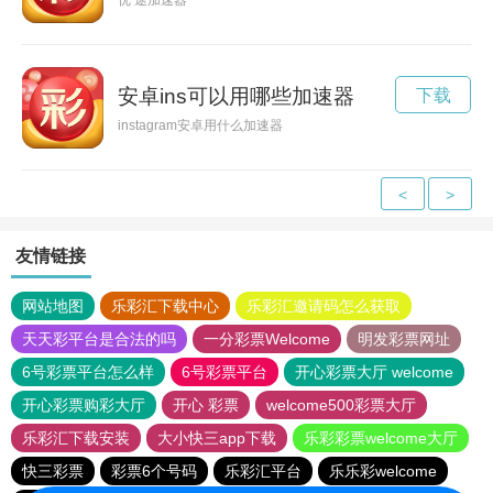
优 途加速器
安卓ins可以用哪些加速器
下载
instagram安卓用什么加速器
<
>
友情链接
网站地图
乐彩汇下载中心
乐彩汇邀请码怎么获取
天天彩平台是合法的吗
一分彩票Welcome
明发彩票网址
6号彩票平台怎么样
6号彩票平台
开心彩票大厅 welcome
开心彩票购彩大厅
开心 彩票
welcome500彩票大厅
乐彩汇下载安装
大小快三app下载
乐彩彩票welcome大厅
快三彩票
彩票6个号码
乐彩汇平台
乐乐彩welcome