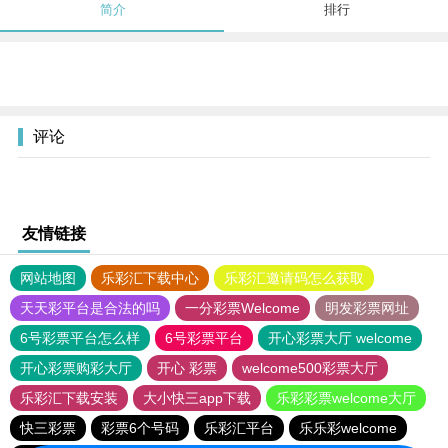
简介
排行
评论
友情链接
网站地图
乐彩汇下载中心
乐彩汇邀请码怎么获取
天天彩平台是合法的吗
一分彩票Welcome
明发彩票网址
6号彩票平台怎么样
6号彩票平台
开心彩票大厅 welcome
开心彩票购彩大厅
开心 彩票
welcome500彩票大厅
乐彩汇下载安装
大小快三app下载
乐彩彩票welcome大厅
快三彩票
彩票6个号码
乐彩汇平台
乐乐彩welcome