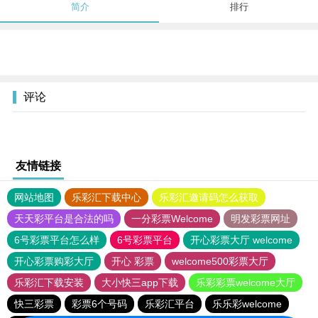
简介
排行
评论
友情链接
网站地图
乐彩汇下载中心
乐彩汇邀请码怎么获取
天天彩平台是合法的吗
一分彩票Welcome
明发彩票网址
6号彩票平台怎么样
6号彩票平台
开心彩票大厅 welcome
开心彩票购彩大厅
开心 彩票
welcome500彩票大厅
乐彩汇下载安装
大小快三app下载
乐彩彩票welcome大厅
快三彩票
彩票6个号码
乐彩汇平台
乐乐彩welcome