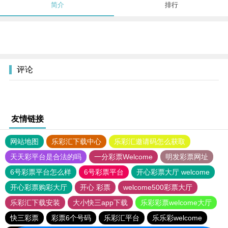
简介
排行
评论
友情链接
网站地图
乐彩汇下载中心
乐彩汇邀请码怎么获取
天天彩平台是合法的吗
一分彩票Welcome
明发彩票网址
6号彩票平台怎么样
6号彩票平台
开心彩票大厅 welcome
开心彩票购彩大厅
开心 彩票
welcome500彩票大厅
乐彩汇下载安装
大小快三app下载
乐彩彩票welcome大厅
快三彩票
彩票6个号码
乐彩汇平台
乐乐彩welcome