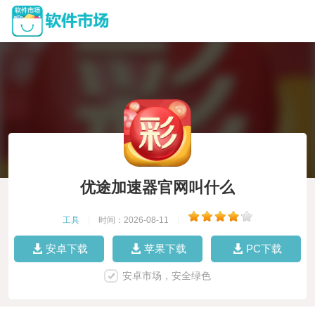
优途加速器官网叫什么
工具
|
时间：2026-08-11
|
安卓下载
苹果下载
PC下载
安卓市场，安全绿色