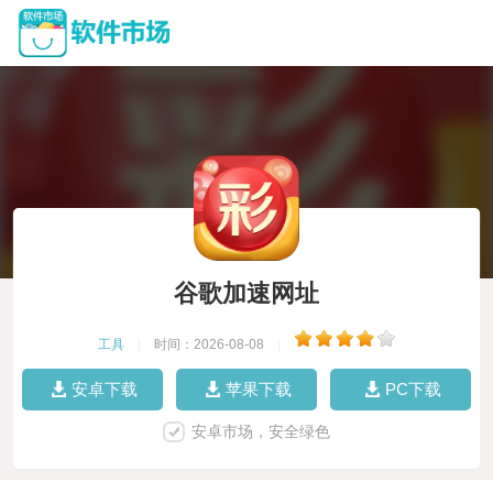
谷歌加速网址
工具
|
时间：2026-08-08
|
安卓下载
苹果下载
PC下载
安卓市场，安全绿色